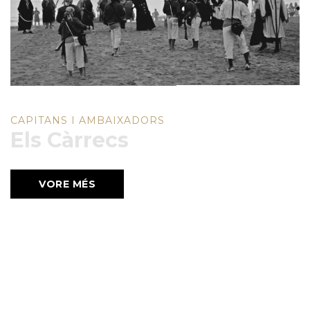
CAPITANS I AMBAIXADORS
Els Càrrecs
VORE MÉS