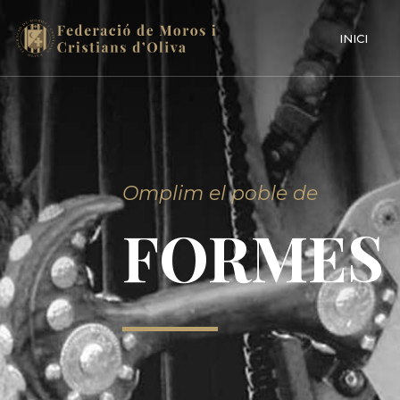
INICI
Omplim el poble de
FORMES 