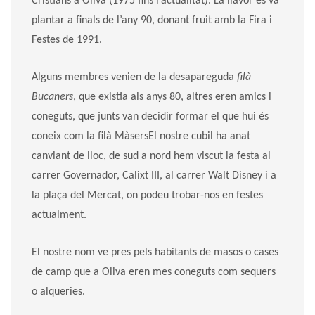
Cristians a Oliva (1975 fins l’actualitat). La llavor és va
plantar a finals de l’any 90, donant fruit amb la Fira i
Festes de 1991.
Alguns membres venien de la desapareguda
filà
Bucaners
, que existia als anys 80, altres eren amics i
coneguts, que junts van decidir formar el que hui és
coneix com la filà MàsersEl nostre cubil ha anat
canviant de lloc, de sud a nord hem viscut la festa al
carrer Governador, Calixt III, al carrer Walt Disney i a
la plaça del Mercat, on podeu trobar-nos en festes
actualment.
El nostre nom ve pres pels habitants de masos o cases
de camp que a Oliva eren mes coneguts com sequers
o alqueries.