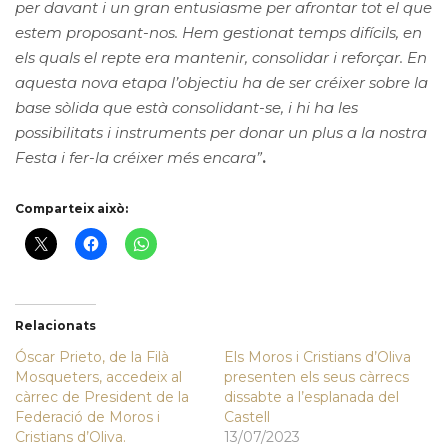
per davant i un gran entusiasme per afrontar tot el que
estem proposant-nos. Hem gestionat temps difícils, en
els quals el repte era mantenir, consolidar i reforçar. En
aquesta nova etapa l’objectiu ha de ser créixer sobre la
base sòlida que està consolidant-se, i hi ha les
possibilitats i instruments per donar un plus a la nostra
Festa i fer-la créixer més encara”
.
Comparteix això:
Relacionats
Óscar Prieto, de la Filà
Els Moros i Cristians d’Oliva
Mosqueters, accedeix al
presenten els seus càrrecs
càrrec de President de la
dissabte a l’esplanada del
Federació de Moros i
Castell
Cristians d’Oliva.
13/07/2023