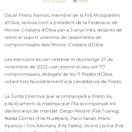
07/12/2022
In
Varis
Óscar Prieto Ramos, membre de la Filà Mosqueters
d’Oliva, renova com a president de la Federació de
Moros i Cristians d’Oliva per a 3 anys més, després de
rebre el suport unànime de l’assemblea de
compromissaris dels Moros i Cristians d’Oliva.
Les eleccions es van celebrar el diumenge 27 de
novembre de 2022 i van exercir el seu vot 117
compromissaris, delegats de les 11 filades d’Oliva,
votant tots favorablement a la candidatura de Prieto.
La Junta Directiva que acompanyarà a Prieto és,
pràcticament, la mateixa que l’ha acompanyat els
darrers anys de mandat: Diego Mestre (Filà Tuareg),
Nadia Gómez (Filà Mudèjars), Paco Savall, Mario
Aparicio i Toni Alemany (Filà Taifes), Vicent Llorca (Filà