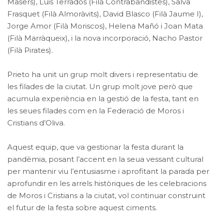
Masers), Luis Terrados (Filà Contrabandistes), Salva
Frasquet (Filà Almoràvits), David Blasco (Filà Jaume I),
Jorge Amor (Filà Moriscos), Helena Mañó i Joan Mata
(Filà Marràqueix), i la nova incorporació, Nacho Pastor
(Filà Pirates).
Prieto ha unit un grup molt divers i representatiu de
les filades de la ciutat. Un grup molt jove però que
acumula experiència en la gestió de la festa, tant en
les seues filades com en la Federació de Moros i
Cristians d’Oliva.
Aquest equip, que va gestionar la festa durant la
pandèmia, posant l’accent en la seua vessant cultural
per mantenir viu l’entusiasme i aprofitant la parada per
aprofundir en les arrels històriques de les celebracions
de Moros i Cristians a la ciutat, vol continuar construint
el futur de la festa sobre aquest ciments.