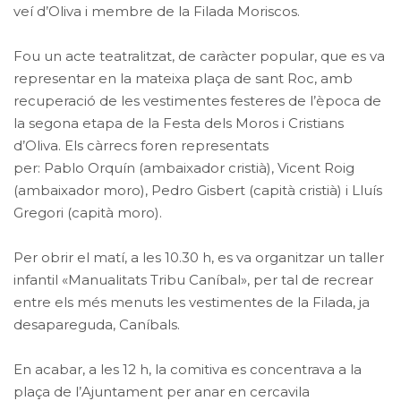
veí d’Oliva i membre de la Filada Moriscos.
Fou un acte teatralitzat, de caràcter popular, que es va
representar en la mateixa plaça de sant Roc, amb
recuperació de les vestimentes festeres de l’època de
la segona etapa de la Festa dels Moros i Cristians
d’Oliva. Els càrrecs foren representats
per: Pablo Orquín (ambaixador cristià), Vicent Roig
(ambaixador moro), Pedro Gisbert (capità cristià) i Lluís
Gregori (capità moro).
Per obrir el matí, a les 10.30 h, es va organitzar un taller
infantil «Manualitats Tribu Caníbal», per tal de recrear
entre els més menuts les vestimentes de la Filada, ja
desapareguda, Caníbals.
En acabar, a les 12 h, la comitiva es concentrava a la
plaça de l’Ajuntament per anar en cercavila