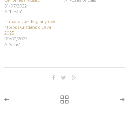
Centelles i Riusech
A "Actes oficials"
01/07/2022
A "Festa"
Putxeros del Mig any dels
Moros i Cristians d’Oliva
2023
09/02/2023
A "Varis"