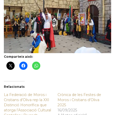
Comparteix això:
Relacionats
La Federació de Moros i
Crònica de les Festes de
Cristians d’Oliva rep la XXI
Moros i Cristians d’Oliva
Distinció Honorífica que
2025
atorga l’Associació Cultural
16/09/2025