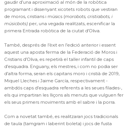
gaudir d’una aproximació al món de la robòtica
programant i dissenyant xicotets robots que vestiran
de moros, cristians i músics (
morobots, cristiabots, i
músicbots)
per, una vegada realitzats, escenificar la
primera Entrada robòtica de la ciutat d’Oliva.
També, després de l’èxit en l’edició anterior i essent
aquest una aposta ferma de la Federació de Moros i
Cristians d’Oliva, es repetirà el taller infantil de caps
d’esquadra. Enguany, els mestres, i com no podia ser
d’altra forma, seran els capitans moro i cristià de 2019,
Miquel Lleches i Jaime García, respectivament -
ambdós caps d’esquadra referents a les seues filades-,
els qui impartiran les lliçons als menuts que vulguen fer
els seus primers moviments amb el sabre i la porra.
Com a novetat també, es realitzaran jocs tradicionals
de taula (tamgram i laberint boleta) i jocs de fusta