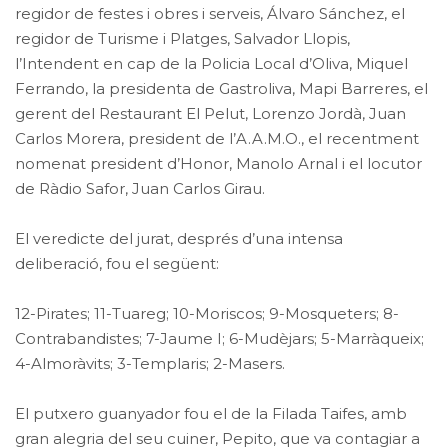
regidor de festes i obres i serveis, Álvaro Sánchez, el
regidor de Turisme i Platges, Salvador Llopis,
l’Intendent en cap de la Policia Local d’Oliva, Miquel
Ferrando, la presidenta de Gastroliva, Mapi Barreres, el
gerent del Restaurant El Pelut, Lorenzo Jordà, Juan
Carlos Morera, president de l’A.A.M.O., el recentment
nomenat president d’Honor, Manolo Arnal i el locutor
de Ràdio Safor, Juan Carlos Girau.
El veredicte del jurat, després d’una intensa
deliberació, fou el següent:
12-Pirates; 11-Tuareg; 10-Moriscos; 9-Mosqueters; 8-
Contrabandistes; 7-Jaume I; 6-Mudèjars; 5-Marràqueix;
4-Almoràvits; 3-Templaris; 2-Masers.
El putxero guanyador fou el de la Filada Taifes, amb
gran alegria del seu cuiner, Pepito, que va contagiar a