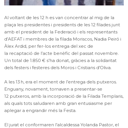
Al voltant de les 12 h es van concentrar al mig de la
plaça les presidentes i presidents de les 12 filades junt
amb el president de la Federació i els representants
d’AEFAT i membres de la filada Moriscos, Nadia Peiró i
Àlex Ardid, per fer-los entrega del xec de
la recaptació de l’acte benèfic del passat novembre.
Un total de 1.850 € s’ha donat, gràcies a la solidaritat
dels festers i festeres dels Moros i Cristians d’Oliva.
A les 13 h, era el moment de l’entrega dels putxeros.
Enguany, novament, tornaven a presentar-se
12 putxeros, amb la incorporació de la Filada Templaris,
als quals tots saludaren amb gran entusiasme per
aplegar a engrandir més la Festa.
El jurat el conformaren l’alcaldessa Yolanda Pastor, el