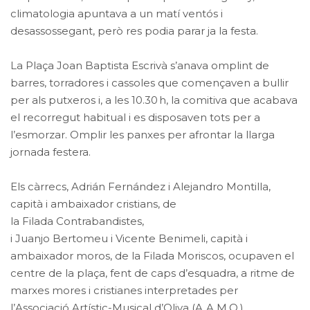
climatologia apuntava a un matí ventós i
desassossegant, però res podia parar ja la festa.
La Plaça Joan Baptista Escrivà s’anava omplint de
barres, torradores i cassoles que començaven a bullir
per als putxeros i, a les 10.30 h, la comitiva que acabava
el recorregut habitual i es disposaven tots per a
l’esmorzar. Omplir les panxes per afrontar la llarga
jornada festera.
Els càrrecs, Adrián Fernández i Alejandro Montilla,
capità i ambaixador cristians, de
la Filada Contrabandistes,
i Juanjo Bertomeu i Vicente Benimeli, capità i
ambaixador moros, de la Filada Moriscos, ocupaven el
centre de la plaça, fent de caps d’esquadra, a ritme de
marxes mores i cristianes interpretades per
l’Associació Artístic-Musical d’Oliva (A.A.M.O.).