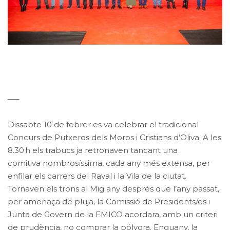
—–
Dissabte 10 de febrer es va celebrar el tradicional
Concurs de Putxeros dels Moros i Cristians d’Oliva. A les
8.30 h els trabucs ja retronaven tancant una
comitiva nombrosíssima, cada any més extensa, per
enfilar els carrers del Raval i la Vila de la ciutat.
Tornaven els trons al Mig any després que l’any passat,
per amenaça de pluja, la Comissió de Presidents/es i
Junta de Govern de la FMICO acordara, amb un criteri
de prudència, no comprar la pólvora. Enguany, la