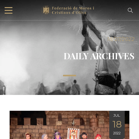
18/07/2022
DAILY ARCHIVES
JUL.
18
2022