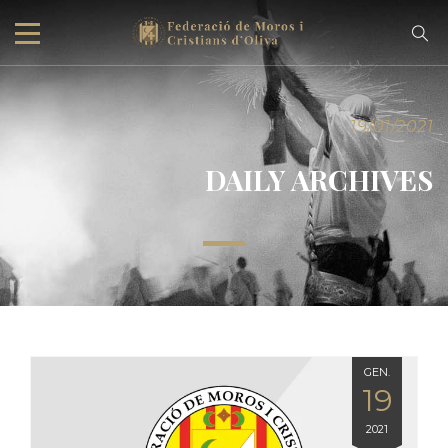
19/01/2021
DAILY ARCHIVES
GEN.
19
2021