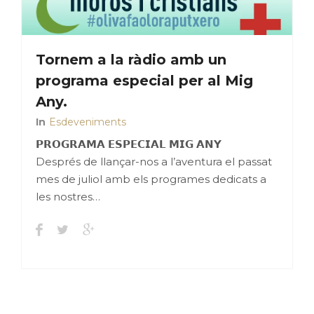
Tornem a la ràdio amb un
programa especial per al Mig
Any.
In
Esdeveniments
𝗣𝗥𝗢𝗚𝗥𝗔𝗠𝗔 𝗘𝗦𝗣𝗘𝗖𝗜𝗔𝗟 𝗠𝗜𝗚 𝗔𝗡𝗬
Després de llançar-nos a l’aventura el passat
mes de juliol amb els programes dedicats a
les nostres…