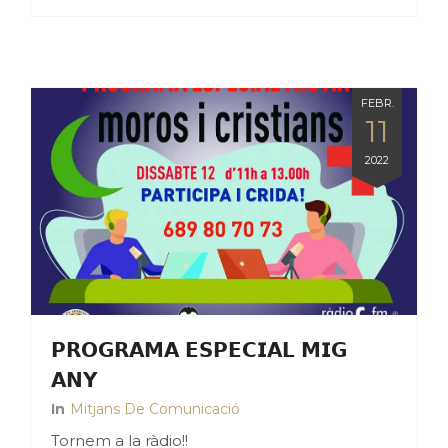
FEBR.
11
2022
𝗣𝗥𝗢𝗚𝗥𝗔𝗠𝗔 𝗘𝗦𝗣𝗘𝗖𝗜𝗔𝗟 𝗠𝗜𝗚
𝗔𝗡𝗬
In
Mitjans De Comunicació
Tornem a la ràdio!!