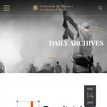
14/04/2025
DAILY ARCHIVES
ABR.
14
2025