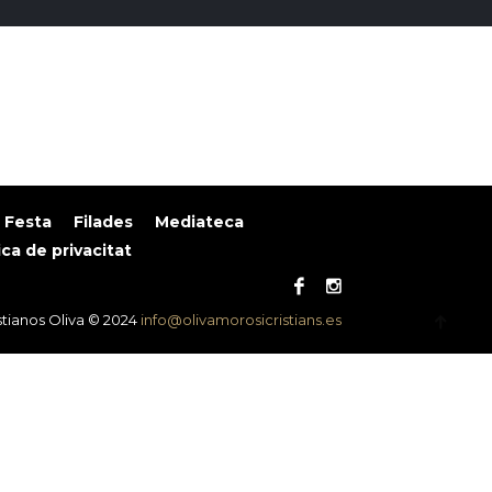
 Festa
Filades
Mediateca
ica de privacitat
tianos Oliva © 2024
info@olivamorosicristians.es