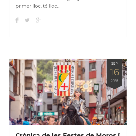
primer lloc, té lloc…
SEP
16
2025
Crònica de les Festes de Moros i