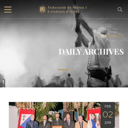
02/02/2019
DAILY ARCHIVES
FEB
02
2019