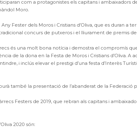
rticiparan com a protagonistes els capitans i ambaixadors d
l bàndol Moro.
Any Fester dels Moros i Cristians d’Oliva, que es duran a te
l tradicional concurs de putxeros i el lliurament de premis de
rrecs és una molt bona notícia i demostra el compromís que 
sència de la dona en la Festa de Moros i Cristians d’Oliva. A
tindre, i inclús elevar el prestigi d’una festa d’Interès Turí
urà també la presentació de l’abanderat de la Federació pe
 càrrecs Festers de 2019, que rebran als capitans i ambaixado
d’Oliva 2020 són: