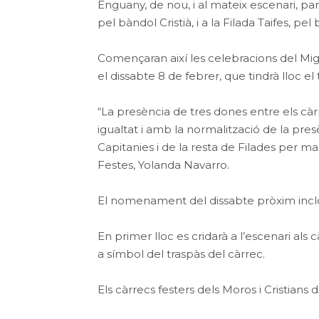
Enguany, de nou, i al mateix escenari, pa
pel bàndol Cristià, i a la Filada Taifes, pe
Començaran així les celebracions del Mig 
el dissabte 8 de febrer, que tindrà lloc e
“La presència de tres dones entre els cà
igualtat i amb la normalització de la pre
Capitanies i de la resta de Filades per man
Festes, Yolanda Navarro.
El nomenament del dissabte pròxim inclo
En primer lloc es cridarà a l’escenari als
a símbol del traspàs del càrrec.
Els càrrecs festers dels Moros i Cristians 