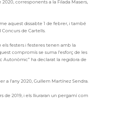
e 2020, corresponents a la Filada Masers,
rme aquest dissabte 1 de febrer, i també
l Concurs de Cartells.
els festers i festeres tenen amb la
 aquest compromís se suma l’esforç de les
stic Autonòmic” ha declarat la regidora de
r a l’any 2020, Guillem Martínez Sendra.
rs de 2019, i els lliuraran un pergamí com