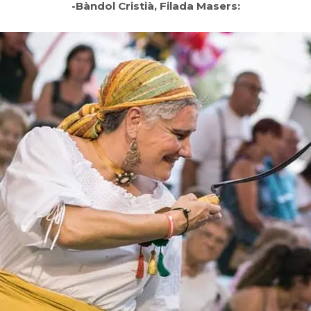
-Bàndol Cristià, Filada Masers: